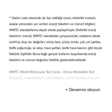
* Üretici web sitesinde de ilan edildiği üzere, elektrikli motorlu
araçlar yönünden yer verilen enerji tüketimi ve menzil bilgileri,
WMTC standartlarına dayalı olarak paylaşılmıştır. Elektrikli enerji
tüketimi; menzil, WMTC standartları çerçevesinde, ortalama olarak
verilmiş olup, bu değerler; sürüş tarzı, sürüş modu, yük, yol şartları,
trafik yoğunluğu ve akışı, hava şartları, lastik hava basıncı gibi birçok
faktörle ilişkilidir. Buna bağlı gerçek kullanım koşullarında enerji
tüketimi ve menzil değerleri farklılık gösterebilmektedir.
WMTC (World Motorcycle Test Cycle – Dünya Motosiklet Test
Döngüsü), motosikletlerin yakıt tüketimi, enerji tüketimi, emisyon
(egzoz gazı salımı) ve performans gibi çevresel etkilerini
+ Devamını okuyun
standartlaştırılmış sürüş koşulları altında ölçmek için geliştirilmiş bir
test yöntemidir. Bu test döngüsü, Birleşmiş Milletler çatısı altındaki
Araç Düzenlemelerinin Uyumlaştırılması Dünya Forumu (WP.29)
kapsamında oluşturulan Küresel Teknik Yönetmelikler (GTR)