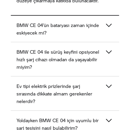
düzeye çıkarmaya katkıda bulunacaktır.
BMW CE 04’
ün bataryası zaman içinde
eskiyecek mi?
BMW CE 04
ile sürüş keyfini opsiyonel
hızlı şarj cihazı olmadan da yaşayabilir
miyim?
Ev tipi elektrik prizlerinde şarj
sırasında dikkate almam gerekenler
nelerdir?
Yoldayken
BMW CE 04
için uyumlu bir
şarj tesisini nasıl bulabilirim?