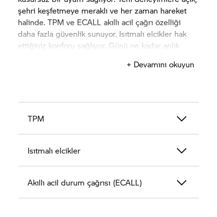
şehri keşfetmeye meraklı ve her zaman hareket
halinde. TPM ve ECALL akıllı acil çağrı özelliği
daha fazla güvenlik sunuyor. Isıtmalı elcikler hak
ettiğiniz konforu sağlıyor. Günü ne kadar anlık
yaşasanız da
CE 04
her şeye hazır.
+ Devamını okuyun
TPM
Isıtmalı elcikler
Akıllı acil durum çağrısı (ECALL)