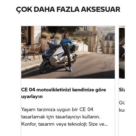
ÇOK DAHA FAZLA AKSESUAR
CE 04
motosikletinizi kendinize göre
Sizin fi
uyarlayın
Günlük k
Yaşam tarzınıza uygun bir
CE 04
kusursu
tasarlamak için tasarlayıcıyı kullanın.
Konfor, tasarım veya teknoloji: Size ve
yaşam tarzınıza en uygun olana kendiniz