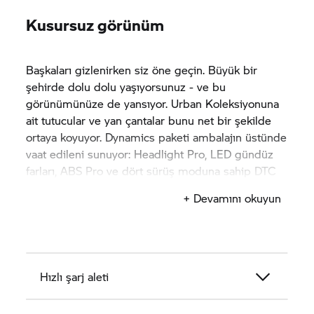
Kusursuz görünüm
Başkaları gizlenirken siz öne geçin. Büyük bir
şehirde dolu dolu yaşıyorsunuz - ve bu
görünümünüze de yansıyor. Urban Koleksiyonuna
ait tutucular ve yan çantalar bunu net bir şekilde
ortaya koyuyor. Dynamics paketi ambalajın üstünde
vaat edileni sunuyor: Headlight Pro, LED gündüz
farları, ABS Pro ve dört sürüş moduna sahip DTC
ile daha dinamik bir deneyimin keyfini çıkarın.
+ Devamını okuyun
Hızlı şarj aleti