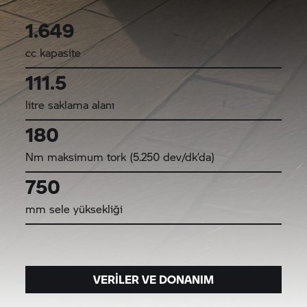
1.649
cc kapasite
111.5
litre saklama alanı
180
Nm maksimum tork (5.250 dev/dk’da)
750
mm sele yüksekliği
VERILER VE DONANIM