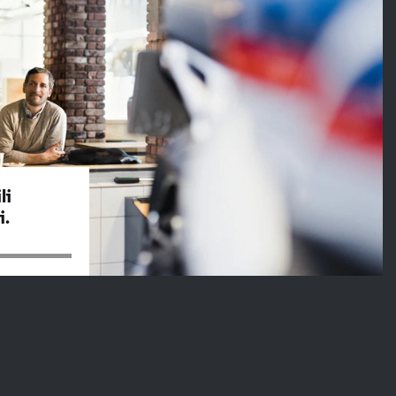
li
i.