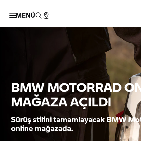
MENÜ
BMW MOTORRAD
ON
MAĞAZA AÇILDI
Sürüş stilini tamamlayacak
BMW Mot
online mağazada.