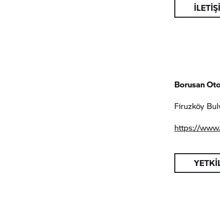
İLETİ
Borusan Ot
Firuzköy Bul
https://www
YETKI