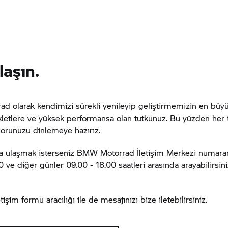
laşın.
rad
olarak kendimizi sürekli yenileyip geliştirmemizin en bü
kletlere ve yüksek performansa olan tutkunuz. Bu yüzden her t
sorunuzu dinlemeye hazırız.
la ulaşmak isterseniz
BMW Motorrad
İletişim Merkezi numaram
0 ve diğer günler 09.00 - 18.00 saatleri arasında arayabilirsin
etişim formu aracılığı ile de mesajınızı bize iletebilirsiniz.