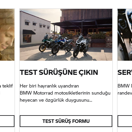
TEST SÜRÜŞÜNE ÇIKIN
SER
 teklif
Her biri hayranlık uyandıran
BMW M
i
BMW Motorrad
motosikletlerinin sunduğu
randevu
heyecan ve özgürlük duygusunu
deneyimlemenin en iyi yolu test sürüşüne
çıkmaktır.
TEST SÜRÜŞ FORMU