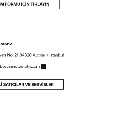
ŞİM FORMU İÇİN TIKLAYIN
omotiv
varı No: 21 34320 Avcılar / İstanbul
.borusanotomotiv.com
LI SATICILAR VE SERVISLER