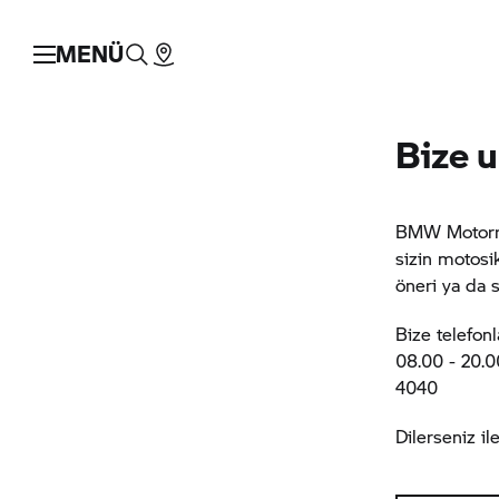
MENÜ
Bize u
BMW Motor
sizin motosi
öneri ya da 
Bize telefon
08.00 - 20.0
4040
Dilerseniz il