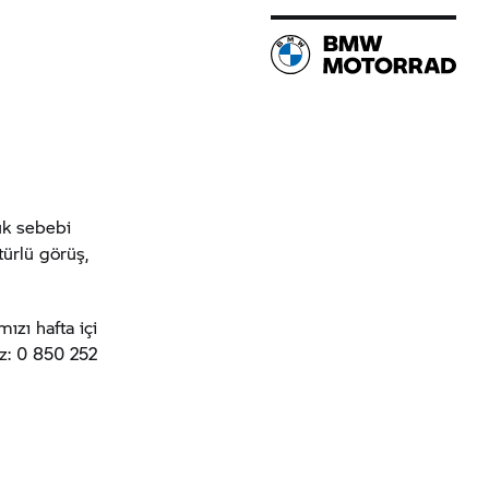
yük sebebi
ürlü görüş,
ızı hafta içi
iz: 0 850 252