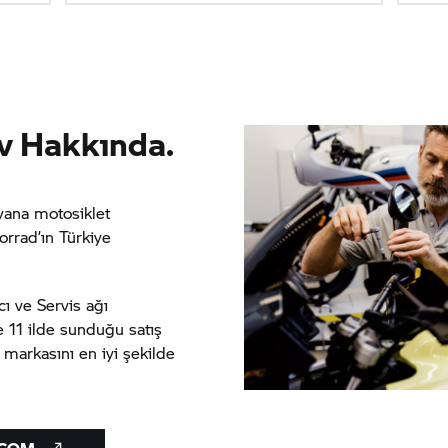
v Hakkında.
yana motosiklet
rrad’
ın Türkiye
cı ve Servis ağı
 11 ilde sunduğu satış
markasını en iyi şekilde