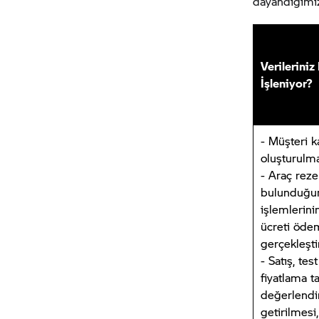
dayandığımız
Verilerini
İşleniyor?
- Müşteri k
oluşturulma
- Araç reze
bulunduğu
işlemlerini
ücreti öde
gerçekleşti
- Satış, tes
fiyatlama ta
değerlendi
getirilmesi,