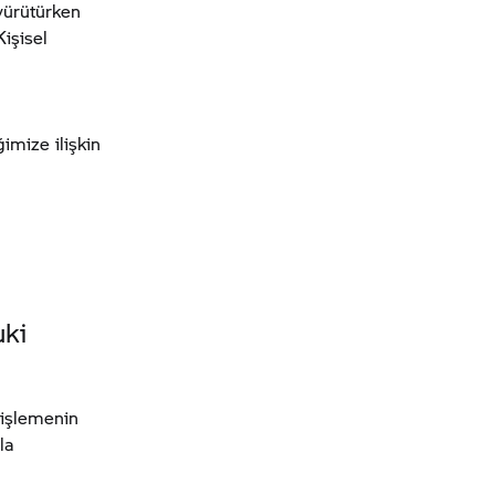
 yürütürken
Kişisel
ğimize ilişkin
uki
i işlemenin
la