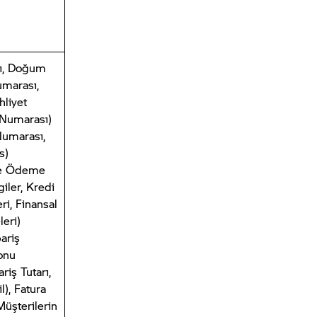
ı, Doğum
Numarası,
hliyet
 Numarası)
Numarası,
s)
e Ödeme
giler, Kredi
eri, Finansal
eri)
ariş
Konu
riş Tutarı,
l), Fatura
Müşterilerin