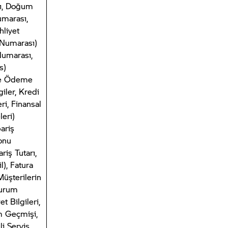
ı, Doğum
Numarası,
hliyet
 Numarası)
Numarası,
s)
e Ödeme
giler, Kredi
eri, Finansal
eri)
ariş
Konu
riş Tutarı,
l), Fatura
Müşterilerin
Kurum
et Bilgileri,
em Geçmişi,
ili Servis