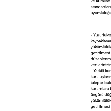
ve kuralları
standartlar
uyumluluğ
- Yürürlük
kaynaklana
yükümlülük
getirilmesi
düzenlenm
verilerinizi
- Yetkili k
kuruluşları
talepte bu
kurumlara 
öngörüldüğ
yükümlülük
getirilmes