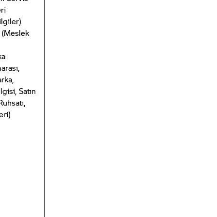
ri
lgiler)
(Meslek
ka
arası,
rka,
gisi, Satın
Ruhsatı,
eri)