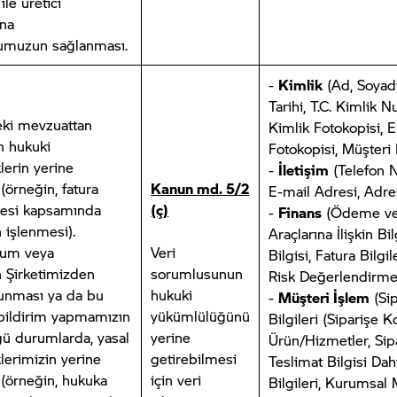
 ile üretici
ına
umuzun sağlanması.
-
Kimlik
(Ad, Soyad
Tarihi, T.C. Kimlik 
teki mevzuattan
Kimlik Fotokopisi, E
n hukuki
Fotokopisi, Müşteri
lerin yerine
-
İletişim
(Telefon 
 (örneğin, fatura
Kanun md. 5/2
E-mail Adresi, Adre
esi kapsamında
(ç)
-
Finans
(Ödeme v
n işlenmesi).
Araçlarına İlişkin Bil
urum veya
Veri
Bilgisi, Fatura Bilgil
n Şirketimizden
sorumlusunun
Risk Değerlendirmel
lunması ya da bu
hukuki
-
Müşteri İşlem
(Sip
bildirim yapmamızın
yükümlülüğünü
Bilgileri (Siparişe 
ü durumlarda, yasal
yerine
Ürün/Hizmetler, Sipa
lerimizin yerine
getirebilmesi
Teslimat Bilgisi Dahi
i
(örneğin, hukuka
için veri
Bilgileri, Kurumsal 