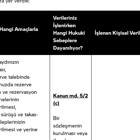
a yer verdik:
Verileriniz
İşlenirken
z Hangi Amaçlarla
Hangi Hukuki
İşlenen Kişisel Veri
Sebeplere
Dayanılıyor?
aydınızın
sı,
rve talebinde
nuzda rezerve
n ve rezervasyon
Kanun md. 5/2
melerinin
(c)
rilmesi,
t sürüşü ve takas-
Bir
leplerinizin
sözleşmenin
rilmesi ve yerine
kurulması veya