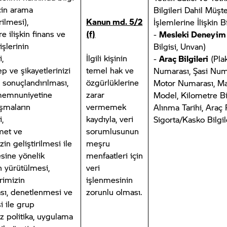
çin arama
Bilgileri Dahil Müşte
rilmesi),
Kanun md. 5/2
İşlemlerine İlişkin Bi
 ilişkin finans ve
(f)
-
Mesleki Deneyim
şlerinin
Bilgisi, Unvan)
,
İlgili kişinin
-
Araç Bilgileri
(Pla
ep ve şikayetlerinizi
temel hak ve
Numarası, Şasi Num
 sonuçlandırılması,
özgürlüklerine
Motor Numarası, Ma
memnuniyetine
zarar
Model, Kilometre Bil
ışmaların
vermemek
Alınma Tarihi, Araç 
,
kaydıyla, veri
Sigorta/Kasko Bilgil
met ve
sorumlusunun
in geliştirilmesi ile
meşru
esine yönelik
menfaatleri için
n yürütülmesi,
veri
erimizin
işlenmesinin
sı, denetlenmesi ve
zorunlu olması.
i ile grup
iz politika, uygulama