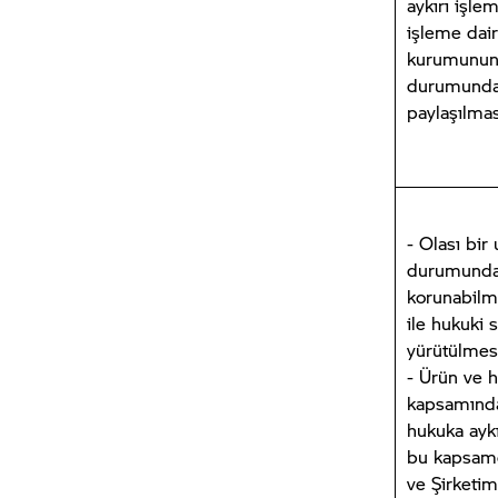
aykırı işle
işleme dai
kurumunun 
durumunda 
paylaşılmas
- Olası bir
durumunda,
korunabilme
ile hukuki 
yürütülmesi
- Ürün ve 
kapsamında
hukuka aykır
bu kapsamd
ve Şirketim