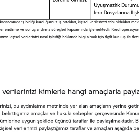
Uyuşmazlık Durumu
İcra Dosyalarına İlişk
 kapsamında iş birliği kurduğumuz iş ortakları, kişisel verilerinizi tabi oldukları me
ğerlendirme ve sonuçlandırma süreçleri kapsamında işlemektedir. Kredi operasy
larının kişisel verilerinizi nasıl işlediği hakkında bilgi almak için ilgili kuruluş ile ile
l verilerinizi kimlerle hangi amaçlarla payl
erinizi, bu aydınlatma metninde yer alan amaçların yerine getir
da belirttiğimiz amaçlar ve hukuki sebepler çerçevesinde Kanun 
mlerine uygun şekilde üçüncü taraflar ile paylaşılmaktadır. 
işisel verilerinizi paylaştığımız taraflar ve amaçları aşağıda beli