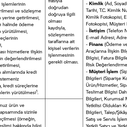
ifasıyla
-
Kimlik
(Ad, Soyad
ş işlemlerinin
doğrudan
Tarihi, T.C. Kimlik 
irilmesi ve sözleşme
doğruya ilgili
Kimlik Fotokopisi, E
n yerine getirilmesi,
olması
Fotokopisi, Müşteri
ışı halinde ödeme
kaydıyla,
-
İletişim
(Telefon 
n yürütülmesi,
sözleşmenin
E-mail Adresi, Adre
reçlerinin
taraflarına ait
-
Finans
(Ödeme v
,
kişisel verilerin
Araçlarına İlişkin Bil
ası hizmetlere ilişkin
işlenmesinin
Bilgisi, Fatura Bilgil
zin değerlendirilmesi
gerekli olması.
Risk Değerlendirmel
etirilmesi,
-
Müşteri İşlem
(Sip
n alımlarında kredi
Bilgileri (Siparişe 
istemeniz
Ürün/Hizmetler, Sipa
 kredi süreçlerine
Teslimat Bilgisi Dahi
1
emlerin yürütülmesi
.
Bilgileri, Kurumsal 
muz ürün ve
Yetkilisi Oldukları 
kapsamında sizinle
Bilgileri, Talep/Şikây
eçilmesi (örneğin,
Satış ve Servis İşl
teslimi hakkında bilgi
Yetkili Satıcı ve Yetk