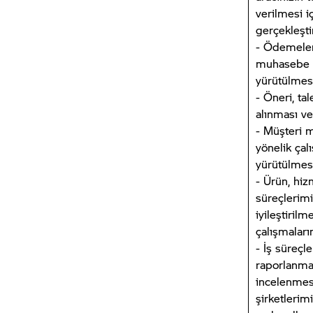
verilmesi i
gerçekleşti
- Ödemelere
muhasebe i
yürütülmesi
- Öneri, tal
alınması ve
- Müşteri 
yönelik çal
yürütülmesi
- Ürün, hiz
süreçlerimiz
iyileştirilm
çalışmaları
- İş süreçl
raporlanma
incelenmes
şirketlerim