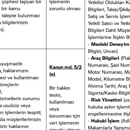
m şüphesi taşıyan bir
işlemenin
Yetkilisi Oldukları 
r bir kamu
zorunlu olması
Bilgileri, Talep/Şikây
talepte bulunması
Satış ve Servis İşl
bilgilerinizin
Yetkili Satıcı ve Yetk
ı)
.
Bilgileri Dahil Müşte
İşlemlerine İlişkin Bi
-
Mesleki Deneyim
Bilgisi, Unvan)
-
Araç Bilgileri
(Pla
 uyuşmazlık
Numarası, Şasi Num
Kanun md. 5/2
 haklarımızın
Motor Numarası, Ma
(e)
si ve kullanılması
Model, Kilometre Bil
süreçlerin
Alınma Tarihi, Araç 
Bir hakkın
,
Sigorta/Kasko Bilgil
tesisi,
hizmetlerin sunumu
-
Risk Yönetimi
(us
kullanılması
 usulsüz veya
hukuka aykırı işleml
veya
ı işlemlerin tespiti;
engellenmesine ilişk
korunması için
a müşterilerimizin
-
Hukuki İşlem
(Adl
veri işlemenin
izin haklarının
Makamlarla Yazışmal
zorunlu olması.