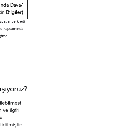
nda Dava/
in Bilgiler)
vzuatlar ve kredi
onu kapsamında
tişime
aşıyoruz?
ilebilmesi
ve ilgili
Bu
rtilmiştir: