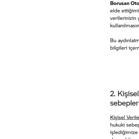
Borusan Oto
elde ettiğimi
verilerinizi
kullanılması
Bu aydınlatma
bilgileri içe
2. Kişise
sebepler
Kişisel Veri
hukuki sebep
işlediğimiz