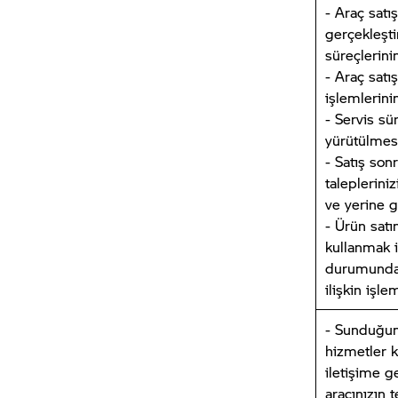
- Araç satı
gerçekleşt
süreçlerini
- Araç sat
işlemlerini
- Servis sü
yürütülmesi
- Satış sonr
taleplerini
ve yerine g
- Ürün satı
kullanmak 
durumunda,
ilişkin işl
- Sunduğu
hizmetler 
iletişime g
aracınızın 