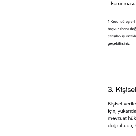
korunması.
1 Kredi süreçleri
başvurularını de
çalışılan iş ortak
geçebilirsiniz.
3. Kişise
Kişisel veril
için, yukarı
mevzuat hükü
doğrultuda, k