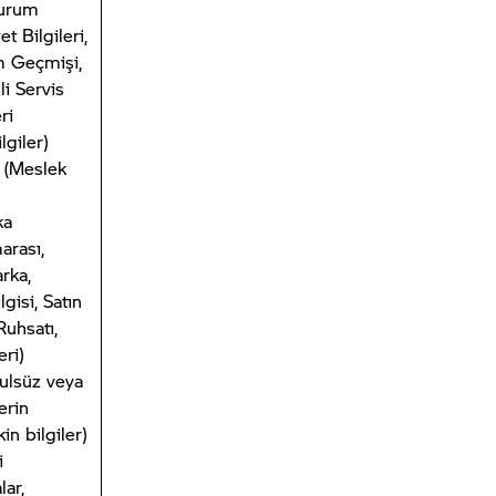
Kurum
et Bilgileri,
em Geçmişi,
ili Servis
ri
lgiler)
(Meslek
ka
arası,
rka,
gisi, Satın
Ruhsatı,
eri)
ulsüz veya
erin
in bilgiler)
i
ar,