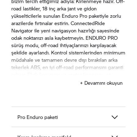
bizim tercih ettiğimiz adıyla: Kirlenmeye hazır. Off-
road lastikler, 18 inç arka jant ve gidon
yükselticilerle sunulan Enduro Pro paketiyle zorlu
arazilerde fırtınalar estirin. ConnectedRide
Navigator ile yeni navigasyon hazırlığı sayesinde
odak noktanızı asla kaybetmeyin. ENDURO PRO
sürüş modu, off-road ihtiyaçlarınızı karşılayacak
şekilde ayarlandı. Kontrol sistemlerinden minimum
müdahale ve tamamen devre dışı bırakılan arka
tekerlek ABS, en iyi off-road performansını garanti
ediyor. Elcik koruması ve motor koruyucu, en
önemli parçaları korumak için göreve hazır.
+ Devamını okuyun
Titanyum arka susturucu ve krom kaplama
manifold, görsel vurgular yaratıyor.
Pro Enduro paketi