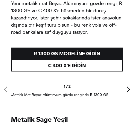
Yeni metalik mat Beyaz Alüminyum gövde rengi, R
1300 GS ve
C 400 X’
e hükmeden bir duruş
kazandırıyor. İster şehir sokaklarında ister anayolun
dışında bir keşif turu olsun - bu renk yola ve off-
road patikalara saf duyguyu taşıyor.
R 1300 GS MODELINE GIDIN
C 400 X’
E GIDIN
1 / 2
Metalik Mat Beyaz Alüminyum gövde renginde R 1300 GS
Metalik Sage Yeşil