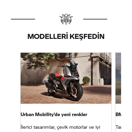
MODELLERI KEŞFEDIN
Urban Mobility’de yeni renkler
BMW
S
İlerici tasarımlar, çevik motorlar ve iyi
Tam güç