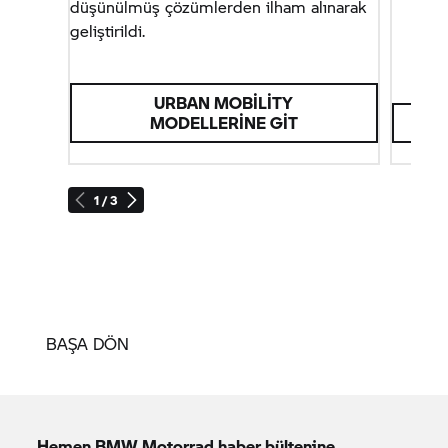
düşünülmüş çözümlerden ilham alınarak
geliştirildi.
URBAN MOBILITY
MODELLERINE GIT
1 / 3
BAŞA DÖN
Hemen
BMW Motorrad
haber bültenine