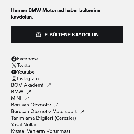
Hemen
BMW Motorrad
haber bültenine
kaydolun.
E-BÜLTENE KAYDOLUN
Facebook
Twitter
Youtube
Instagram
BOM
Akademi
BMW
MINI
Borusan
Otomotiv
Borusan Otomotiv
Motorsport
Tanımlama Bilgileri
(Çerezler)
Yasal
Notlar
Kişisel Verilerin
Korunması