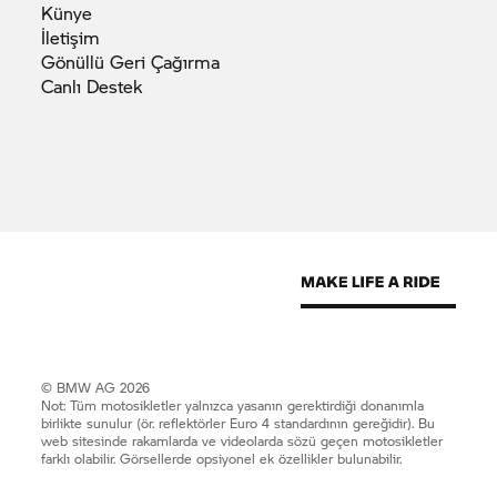
Künye
İletişim
Gönüllü Geri
Çağırma
Canlı
Destek
© BMW AG 2026
Not: Tüm motosikletler yalnızca yasanın gerektirdiği donanımla
birlikte sunulur (ör. reflektörler Euro 4 standardının gereğidir). Bu
web sitesinde rakamlarda ve videolarda sözü geçen motosikletler
farklı olabilir. Görsellerde opsiyonel ek özellikler bulunabilir.