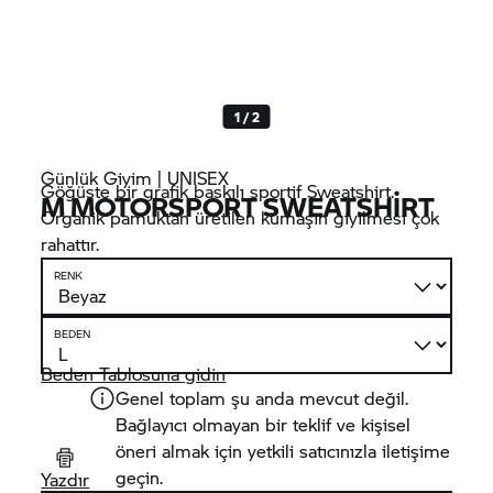
1 / 2
Günlük Giyim | UNISEX
Göğüste bir grafik baskılı sportif Sweatshirt.
M MOTORSPORT SWEATSHIRT
Organik pamuktan üretilen kumaşın giyilmesi çok
rahattır.
RENK
BEDEN
Beden Tablosuna gidin
Genel toplam şu anda mevcut değil.
Bağlayıcı olmayan bir teklif ve kişisel
öneri almak için yetkili satıcınızla iletişime
geçin.
Yazdır