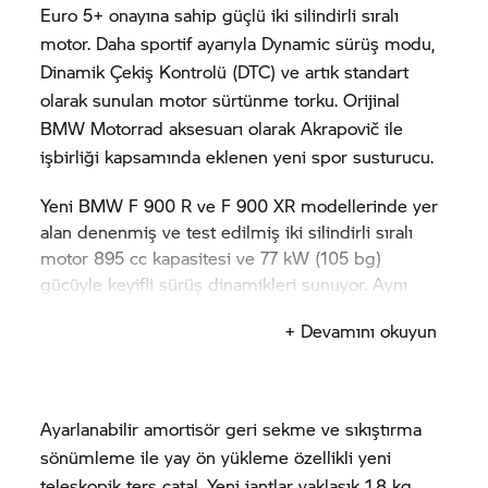
Euro 5+ onayına sahip güçlü iki silindirli sıralı
motor. Daha sportif ayarıyla Dynamic sürüş modu,
Dinamik Çekiş Kontrolü (DTC) ve artık standart
olarak sunulan motor sürtünme torku. Orijinal
BMW Motorrad
aksesuarı olarak Akrapovič ile
işbirliği kapsamında eklenen yeni spor susturucu.
Yeni BMW
F 900 R
ve
F 900 XR
modellerinde yer
alan denenmiş ve test edilmiş iki silindirli sıralı
motor 895 cc kapasitesi ve 77 kW (105 bg)
gücüyle keyifli sürüş dinamikleri sunuyor. Aynı
zamanda güncel Euro 5+ onayı kapsamında güçlü
+ Devamını okuyun
bir tork eğrisi sunuyor. Ayarı yeni yapılan standart
"Dynamic" sürüş moduyla iki yeni F modeli daha
sportif bir tempoda çok daha fazla sürüş keyfi ve
dinamikleri sunuyor. Dinamik Çekiş Kontrolü (DTC)
Ayarlanabilir amortisör geri sekme ve sıkıştırma
hızlanma sırasında mümkün olan en iyi güvenliği
sönümleme ile yay ön yükleme özellikli yeni
sağlamak üzere standart olarak takılıyor. Motor
teleskopik ters çatal. Yeni jantlar yaklaşık 1,8 kg