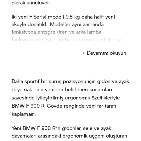
Yeni F modellerindeki bir diğer yeni standart
olarak sunuluyor.
özellik de
BMW Motorrad
ABS Pro.
BMW Motorrad
ABS’ye kıyasla ABS Pro bir adım
İki yeni F Serisi modeli 0,8 kg daha hafif yeni
daha ileri giderek yatma açılarında ABS destekli
aküyle donatıldı. Modeller aynı zamanda
freni mümkün kılarak virajlarda fren yaparken çok
fonksiyona entegre (fren ve arka lamba
daha fazla güvenlik sağlıyor.
fonksiyonları sinyal lambalarına entegredir) sinyal
lambalarını içeren yeni arka bölüm tasarımına da
Ayrıca standart bir güvenlik özelliği olarak istem
+ Devamını okuyun
sahip.
dışı hızlanmayı önleyerek zorlu koşullar altında fren
yaparken çok daha üstün bir güvenlik sunan
Yeni BMW
F 900 XR
gündüz farları ve geceleri
Dinamik Fren Kontrolü (DBC) yer alıyor.
sürüş sırasında daha fazla güvenlik sağlayan
Daha sportif bir sürüş pozisyonu için gidon ve ayak
adaptif far dahil olmak üzere standart Headlight
dayamalarının yeniden belirlenen konumları
Pro ile sunuluyor. BMW
F 900 XR’
ın diğer yeni
sayesinde iyileştirilmiş ergonomik özellikleriyle
standart özellikleri arasında kokpitin sağ yanında
BMW
F 900 R.
Gövde renginde yeni far tarafı
2,4 A azami şarj akımına sahip USB-C şarj yuvası
ile ısıtmalı elcikler yer alıyor.
kaplaması.
Yeni BMW
F 900 R’
ın gidonlar, sele ve ayak
dayamaları arasındaki ergonomik üçgeni oluşturan