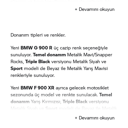
rüzgara ve hava koşullarına karşı da gelişmiş bir
koruma sağlıyor.
+ Devamını okuyun
Donanım tipleri ve renkler.
Yeni
BMW G 900 R
üç cazip renk seçeneğiyle
sunuluyor.
Temel donanım
Metalik Mavi/Snapper
Rocks,
Triple Black
versiyonu Metalik Siyah ve
Sport
modeli de Beyaz ile Metalik Yarış Mavisi
renkleriyle sunuluyor.
Yeni
BMW
F 900 XR
ayrıca gelecek motosiklet
sezonunda üç model ve renkte sunulacak.
Temel
donanım
Yarış Kırmızısı,
Triple Black
versiyonu
Metalik Siyah ve
Sport
modeli de Beyaz ile Metalik
Yarış Mavisi renkleriyle sunulacak.
+ Devamını okuyun
Yeni BMW R 900 ve R 900 XR için yeni