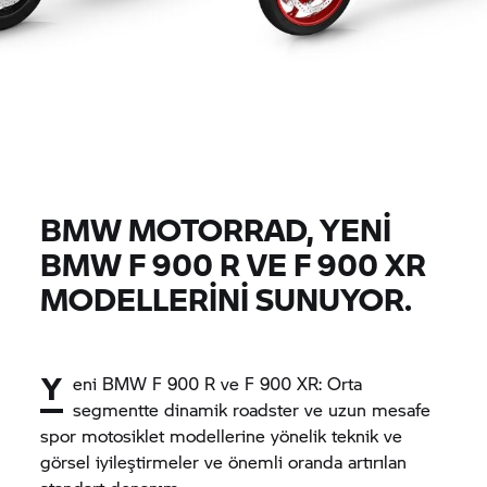
BMW MOTORRAD,
YENİ
BMW
F 900 R
VE
F 900 XR
MODELLERİNİ SUNUYOR.
Y
eni BMW
F 900 R
ve
F 900 XR:
Orta
segmentte dinamik roadster ve uzun mesafe
spor motosiklet modellerine yönelik teknik ve
görsel iyileştirmeler ve önemli oranda artırılan