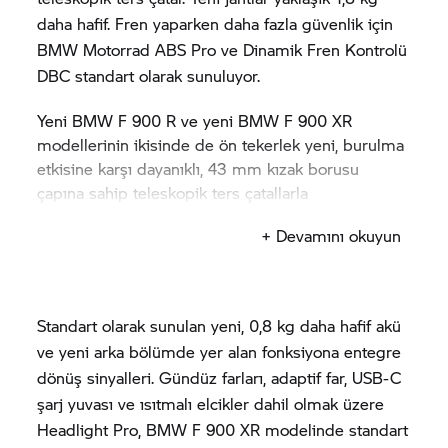
sürtünme torku kontrolü de standart özellik olarak
daha hafif. Fren yaparken daha fazla güvenlik için
yer alıyor. Çok daha üst düzey güvenliğe yönelik
BMW Motorrad
ABS Pro ve Dinamik Fren Kontrolü
olarak gazın aniden serbest bırakılmasının veya
DBC standart olarak sunuluyor.
vites küçültmenin neden olduğu kaymayı ve arka
tekerleğin patinaj yapmasını önlüyor.
Yeni BMW
F 900 R
ve yeni BMW
F 900 XR
İki silindirli motorun 270/450 derece ateşleme
modellerinin ikisinde de ön tekerlek yeni, burulma
aralığı sayesinde güçlü bir karaktere sahip olan
etkisine karşı dayanıklı, 43 mm kızak borusu
sesi, orijinal
çapına sahip teleskopik ters çatallarla
BMW Motorrad
aksesuarı olarak
(Akrapovič işbirliğiyle) sunulan yeni spor
yönlendiriliyor. Sekme ve sıkıştırma sönümlemenin
+ Devamını okuyun
susturucuyla çok daha güçlenirken aynı zamanda
yanı sıra yay ön yükü de artık ayarlanabiliyor. Bu
yaklaşık 1,2 kg ağırlık tasarrufu da sağlıyor.
özellik çatalların kişisel gereksinimlere göre
ayarlanmasını mümkün kılıyor.
Standart olarak sunulan yeni, 0,8 kg daha hafif akü
Yeni BMW
F 900 R
ve
F 900 XR
ayrıca yeni 17 inç
ve yeni arka bölümde yer alan fonksiyona entegre
dökme alüminyum jantlar içeriyor. Bu jantlar önceki
dönüş sinyalleri. Gündüz farları, adaptif far, USB-C
modellerden yaklaşık 1,8 kg daha hafif ve toplam 3
şarj yuvası ve ısıtmalı elcikler dahil olmak üzere
kg ağırlık tasarrufuna katkıda bulunuyor.
Headlight Pro, BMW
F 900 XR
modelinde standart