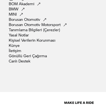
BOM
Akademi
BMW
Spor sele (+ 25 mm).
MINI
Borusan
Otomotiv
Borusan Otomotiv
Motorsport
BMW
F 900 XR.
Tanımlama Bilgileri
(Çerezler)
Yasal
Notlar
Yüksek sele (+ 25 mm).
Kişisel Verilerin
Korunması
Yüksek ön cam (+ 30 mm).
Künye
İletişim
Gönüllü Geri
Çağırma
Bir bakışta tüm standart yeniliklerin yanı sıra
Canlı
Destek
yeni orijinal
BMW Motorrad
aksesuarları ve
opsiyonel donanım:
BMW
F 900 R.
Euro 5+ emisyon standartlarıyla uyumludur.
İyileştirilmiş sürüş pozisyonu için iyileştirilmiş
gidon ve ayak dayaması konumuyla yeni