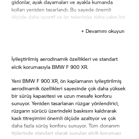
gidonlar, ayak dayamaları ve ayakla kumanda
kolları yeniden tasarlandı. Bu sayede önemli
ölçüde daha sportif ve ön tekerleğe daha yakın bir
sürüş pozisyonu elde etmek mümkün oldu.
+ Devamını okuyun
Yeni BMW
F 900 R'
ın daha belirgin sportif
karakteri gövde rengindeki ön far yan kaplamasıyla
da vurgulanıyor.
İyileştirilmiş aerodinamik özellikleri ve standart
elcik korumasıyla BMW
F 900 XR.
Yeni BMW
F 900 XR,
ön kaplamanın iyileştirilmiş
aerodinamik özellikleri sayesinde çok daha yüksek
bir sürüş kapasitesi ve uzun mesafe konforu
sunuyor. Yeniden tasarlanan rüzgar yönlendirici,
rüzgarın sürücü üzerindeki baskısını kaldırarak
kask titreşimini önemli ölçüde azaltıyor ve çok
daha fazla sürüş konforu sunuyor. Tüm donanım
tiplerinde standart olarak sunulan elcik koruması