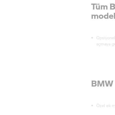
modell
Opsiyonel 
açmaya ge
BMW
Özel ek me