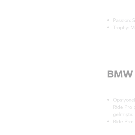
Passion: S
Trophy: Me
BMW F
Opsiyonel
Ride Pro 
gelmiştir.
Ride Pro: