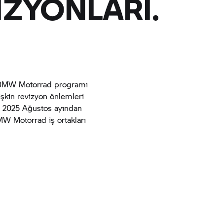
ZYONLARI.
BMW Motorrad
programı
işkin revizyon önlemleri
er 2025 Ağustos ayından
MW Motorrad
iş ortakları
MW Motorrad
modelleri için