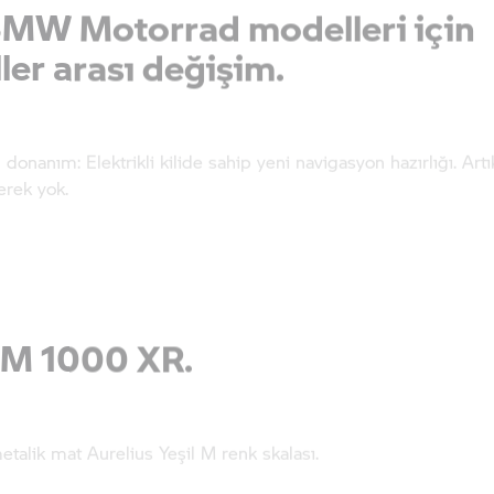
er arası değişim.
donanım: Elektrikli kilide sahip yeni navigasyon hazırlığı. Artı
rek yok.
 M
1000 XR.
talik mat Aurelius Yeşil M renk skalası.