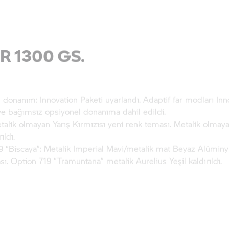
 1300 GS.
 donanım: Innovation Paketi uyarlandı. Adaptif far modları Inn
ve bağımsız opsiyonel donanıma dahil edildi.
talik olmayan Yarış Kırmızısı yeni renk teması. Metalik olmay
ıldı.
9 “Biscaya”: Metalik Imperial Mavi/metalik mat Beyaz Alümin
ı. Option 719 “Tramuntana” metalik Aurelius Yeşil kaldırıldı.
 12 nineT.