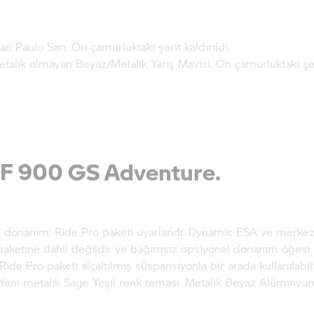
ao Paulo Sarı. Ön çamurluktaki şerit kaldırıldı.
talik olmayan Beyaz/Metalik Yarış Mavisi. Ön çamurluktaki şeri
 900 GS Adventure.
 donanım: Ride Pro paketi uyarlandı. Dynamic ESA ve merke
paketine dahil değildir ve bağımsız opsiyonel donanım öğesi 
 Ride Pro paketi alçaltılmış süspansiyonla bir arada kullanılabili
 Yeni metalik Sage Yeşil renk teması. Metalik Beyaz Alüminyum 