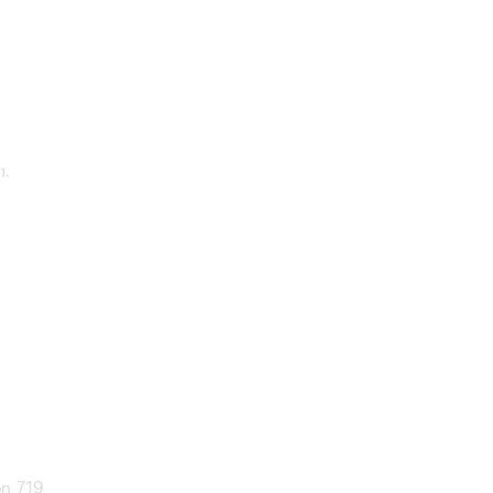
ı.
on 719
mızı