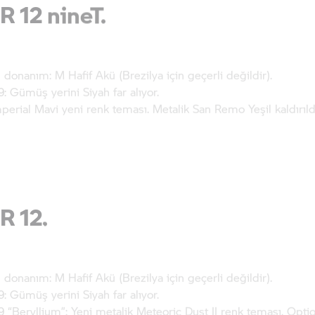
donanım: M Hafif Akü (Brezilya için geçerli değildir).
: Gümüş yerini Siyah far alıyor.
perial Mavi yeni renk teması. Metalik San Remo Yeşil kaldırıld
 12.
donanım: M Hafif Akü (Brezilya için geçerli değildir).
: Gümüş yerini Siyah far alıyor.
9 “Beryllium”: Yeni metalik Meteoric Dust II renk teması. Opti
 metalik Avus Gümüş kaldırıldı.
 yeni metalik Gravity Mavi renk teması. Metalik Aventurin Kır