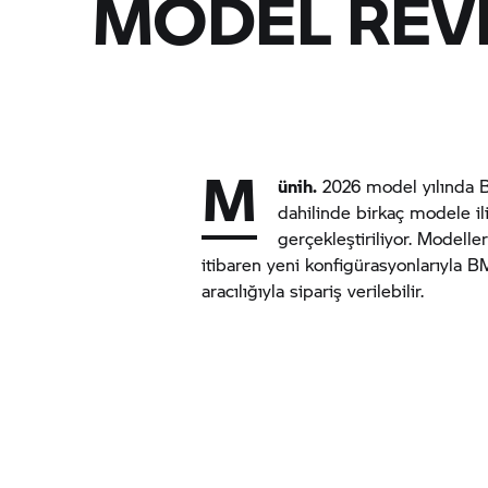
MODEL REVİ
M
ünih.
2026 model yılında
dahilinde birkaç modele il
gerçekleştiriliyor. Modell
itibaren yeni konfigürasyonlarıyla
B
aracılığıyla sipariş verilebilir.
Tüm
B