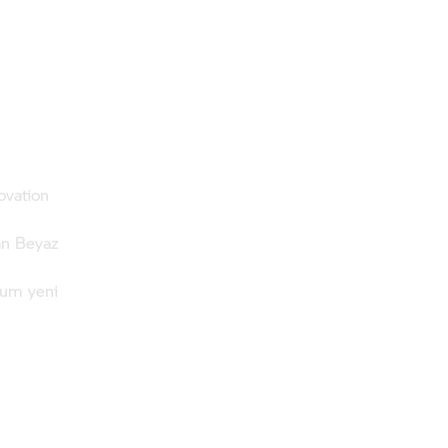
ovation
an Beyaz
yum yeni