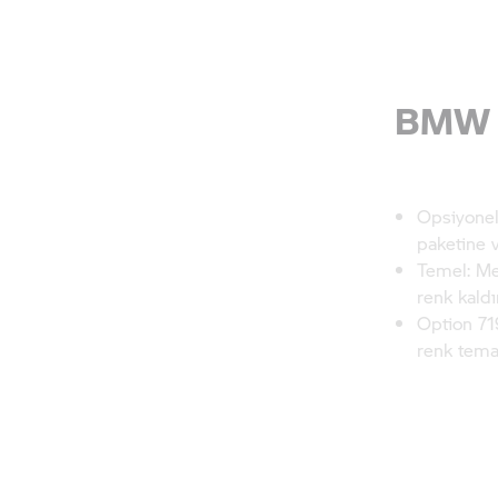
BMW R
Opsiyonel
paketine 
Temel: Me
renk kaldır
Option 71
renk temas
BMW R