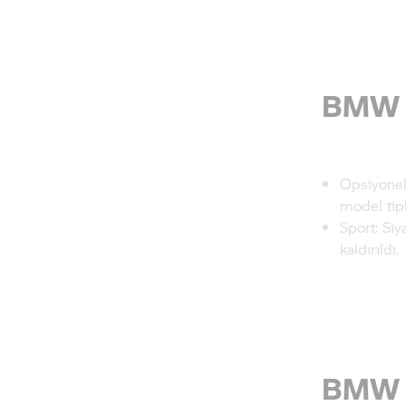
BM
Opsiyonel
model tip
Sport: Siy
kaldırıldı.
BMW 