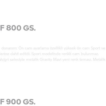
W
F 800 GS.
 donanım: Ön cam ayarlama özellikli yüksek ön cam Sport ve 
lerine dahil edildi. Sport modelinde renkli cam bulunmaz.
ah/gri selesiyle metalik Gravity Mavi yeni renk teması. Metalik
F 900 GS.