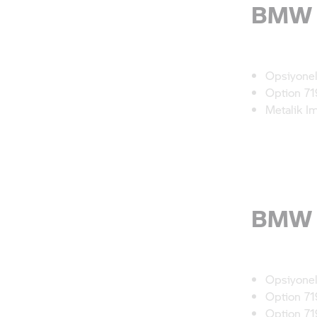
Opsiyonel 
Option 719
Metalik Im
BMW R
Opsiyonel 
Option 719
Option 71
“Thorium”
Ek ücretle