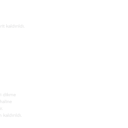
t kaldırıldı.
zi dikme
haline
r.
kaldırıldı.