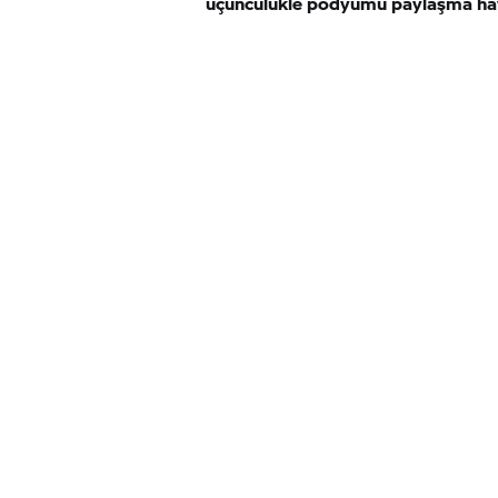
üçüncülükle podyumu paylaşma haya
Razgatlıoğlu,
olsa bile Dü
zafer daha i
ikinci ana y
altıncılığın
yarışta ikinc
Bonovo actio
Jerez de la 
Gerloff (USA
kez on ikinci