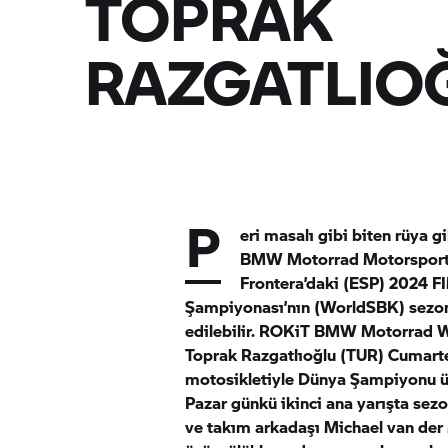
TOPRAK
RAZGATLIO
P
eri masalı gibi biten rüya gi
BMW Motorrad
Motorsport 
Frontera’daki (ESP) 2024 
Şampiyonası’nın (WorldSBK) sezon f
edilebilir. ROKiT
BMW Motorrad
W
Toprak Razgatlıoğlu (TUR) Cumart
motosikletiyle Dünya Şampiyonu ün
Pazar günkü ikinci ana yarışta sezon
ve takım arkadaşı Michael van der 