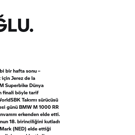
ĞLU.
bi bir hafta sonu –
için Jerez de la
FIM Superbike Dünya
inali böyle tarif
orldSBK Takımı sürücüsü
esi günü
BMW M
1000 RR
vanını erkenden elde etti.
un 18. birinciliğini kutladı
Mark (NED) elde ettiği