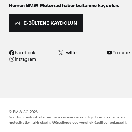
Hemen
BMW Motorrad
haber bültenine kaydolun.
E-BÜLTENE KAYDOLUN
Facebook
Twitter
Youtube
Instagram
© BMW AG 2026
Not: Tüm motosikletler yalnızca yasanın gerektirdiği donanımla birlikte sunu
motosikletler farklı olabilir. Görsellerde opsiyonel ek özellikler bulunabilir.