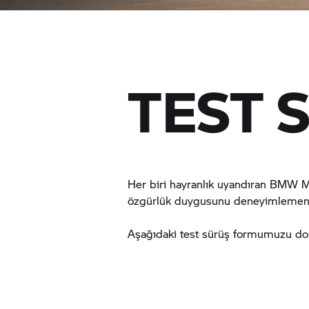
TEST 
Her biri hayranlık uyandıran
BMW Mo
özgürlük duygusunu deneyimlemenin 
Aşağıdaki test sürüş formumuzu doldu