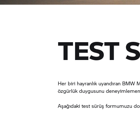
TEST 
Her biri hayranlık uyandıran
BMW Mo
özgürlük duygusunu deneyimlemenin 
Aşağıdaki test sürüş formumuzu doldu