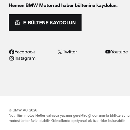
Hemen
BMW Motorrad
haber bültenine kaydolun.
E-BÜLTENE KAYDOLUN
Facebook
Twitter
Youtube
Instagram
© BMW AG 2026
Not: Tüm motosikletler yalnızca yasanın gerektirdiği donanımla birlikte sunu
motosikletler farklı olabilir. Görsellerde opsiyonel ek özellikler bulunabilir.