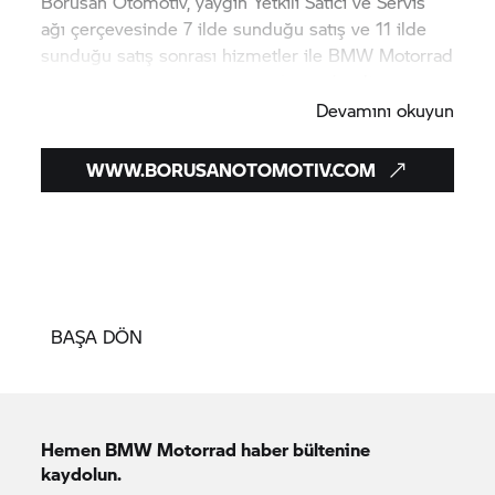
Borusan Otomotiv, yaygın Yetkili Satıcı ve Servis
ağı çerçevesinde 7 ilde sunduğu satış ve 11 ilde
sunduğu satış sonrası hizmetler ile
BMW Motorrad
markasını en iyi şekilde temsil etmektedir.
Devamını okuyun
WWW.BORUSANOTOMOTIV.COM
BAŞA DÖN
Hemen
BMW Motorrad
haber bültenine
kaydolun.