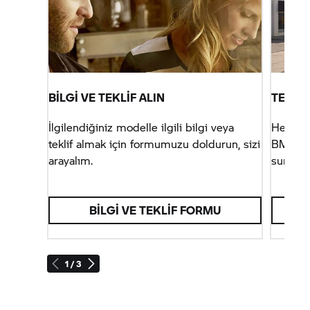
BİLGİ VE TEKLİF ALIN
TEST 
İlgilendiğiniz modelle ilgili bilgi veya
Her bir
teklif almak için formumuzu doldurun, sizi
BMW M
arayalım.
sunduğ
deneyim
çıkmaktı
BILGI VE TEKLIF FORMU
1 / 3